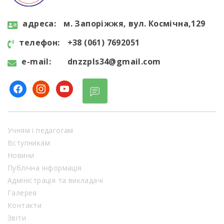
aдресa:
м. Запоріжжя, вул. Космічна,129
телефон:
+38 (061) 7692051
e-mail:
dnzzpls34@gmail.com
facebook
instagram
youtube
Учням і педагогам
Вступникам
Новини
Публічна інформація
Адміністрація та викладачі
Галерея
Контакти
Звіти