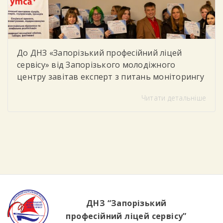
До ДНЗ «Запорізький професійний ліцей
сервісу» від Запорізького молодіжного
центру завітав експерт з питань моніторингу
та соціального партнерства, який провів для
Читати детальніше
студентів тренінг «Цифрова грамотність»
Під час заходу учасники говорили про
важливість впевненого та безпечного
користування цифровими технологіями у
повсякденному житті та навчанні. Студенти
дізналися, як критично оцінювати
інформацію в інтернеті, розпізнавати фейки
та […]
ДНЗ “Запорізький
професійний ліцей сервісу”