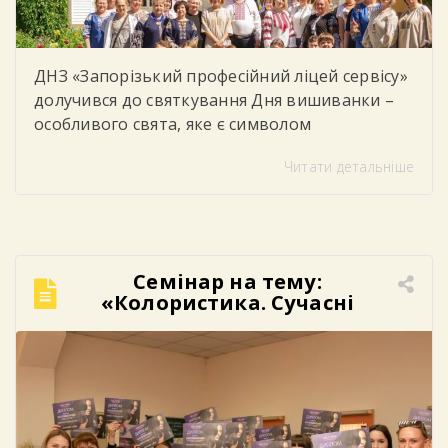
ДНЗ «Запорізький професійний ліцей сервісу»
долучився до святкування Дня вишиванки –
особливого свята, яке є символом
національної єдності, духовності, незламності
Читати детальніше
українського народу та любові до рідної
землі. У цей день студенти, викладачі та
працівники ліцею одягнули вишиванки,
демонструючи повагу до українських
традицій, культури та історії. Яскраві
Семінар на тему:
орнаменти, різноманіття кольорів та
«Колористика. Сучасні
унікальні візерунки створили в закладі […]
техніки фарбування».