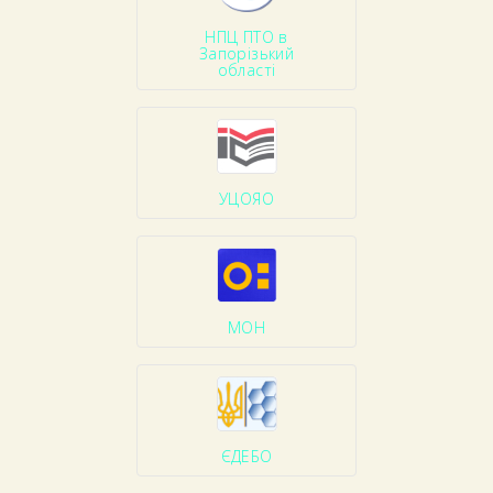
НПЦ ПТО в
Запорізький
області
УЦОЯО
МОН
ЄДЕБО