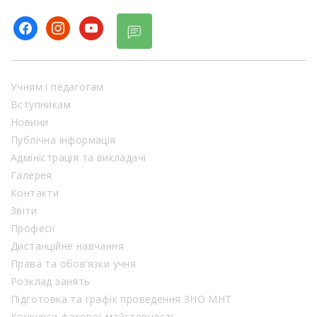
facebook
instagram
youtube
Учням і педагогам
Вступникам
Новини
Публічна інформація
Адміністрація та викладачі
Галерея
Контакти
Звіти
Професії
Дистанційне навчання
Права та обов’язки учня
Розклад занять
Підготовка та графік проведення ЗНО МНТ
Конкурси фахової майстерності