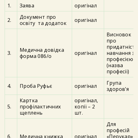
1.
Заява
оригінал
Документ про
2.
оригінал
освіту та додаток
Висновок
про
придатніст
Медична довідка
3.
оригінал
навчання за
форма 086/о
професією
(назва
професії)
Група
4.
Проба Руфьє
оригінал
здоров’я
Картка
оригінал,
5.
профілактичних
копії – 2
щеплень
шт.
Для
професій
6.
Медична книжка
оригінал
«Перукар»,