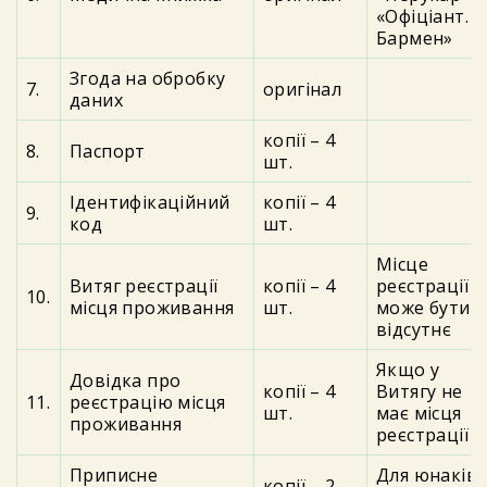
«Офіціант.
Бармен»
Згода на обробку
7.
оригінал
даних
копії – 4
8.
Паспорт
шт.
Ідентифікаційний
копії – 4
9.
код
шт.
Місце
Витяг реєстрації
копії – 4
реєстрації
10.
місця проживання
шт.
може бути
відсутнє
Якщо у
Довідка про
копії – 4
Витягу не
11.
реєстрацію місця
шт.
має місця
проживання
реєстрації
Приписне
Для юнаків
копії – 2