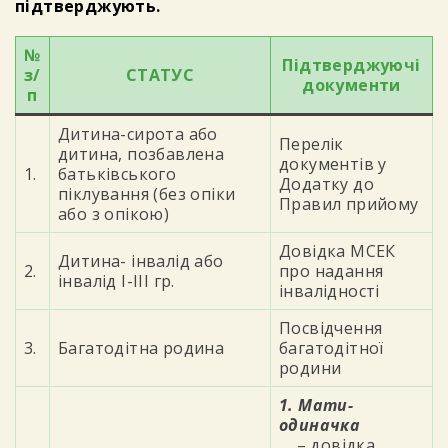
підтверджують.
№
Підтверджуючі
з/
СТАТУС
документи
п
Дитина-сирота або
Перелік
дитина, позбавлена
документів у
1.
батьківського
Додатку до
піклування (без опіки
Правил прийому
або з опікою)
Довідка МСЕК
Дитина- інвалід або
2.
про надання
інвалід І-ІІІ гр.
інвалідності
Посвідчення
3.
Багатодітна родина
багатодітної
родини
1. Мати-
одиначка
– довідка