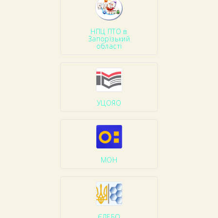
НПЦ ПТО в
Запорізький
області
УЦОЯО
МОН
ЄДЕБО