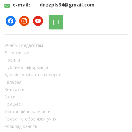
e-mail:
dnzzpls34@gmail.com
facebook
instagram
youtube
Учням і педагогам
Вступникам
Новини
Публічна інформація
Адміністрація та викладачі
Галерея
Контакти
Звіти
Професії
Дистанційне навчання
Права та обов’язки учня
Розклад занять