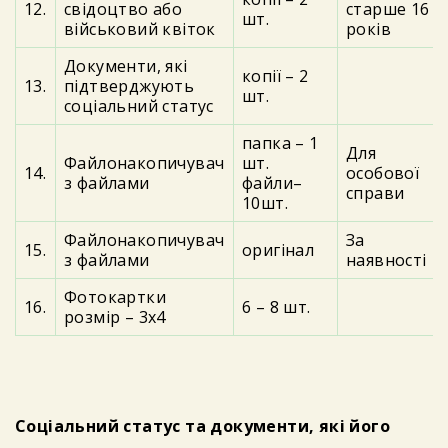
12.
свідоцтво або
старше 16
шт.
військовий квіток
років
Документи, які
копії – 2
13.
підтверджують
шт.
соціальний статус
папка – 1
Для
Файлонакопичувач
шт.
14.
особової
з файлами
файли–
справи
10шт.
Файлонакопичувач
За
15.
оригінал
з файлами
наявності
Фотокартки
16.
6 – 8 шт.
розмір – 3х4
Соціальний статус та документи, які його