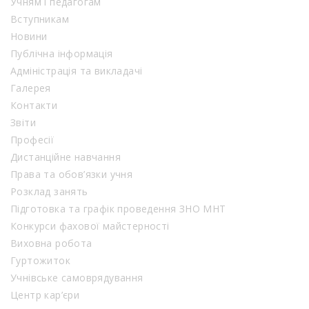
Учням і педагогам
Вступникам
Новини
Публічна інформація
Адміністрація та викладачі
Галерея
Контакти
Звіти
Професії
Дистанційне навчання
Права та обов’язки учня
Розклад занять
Підготовка та графік проведення ЗНО МНТ
Конкурси фахової майстерності
Виховна робота
Гуртожиток
Учнівське самоврядування
Центр кар’єри