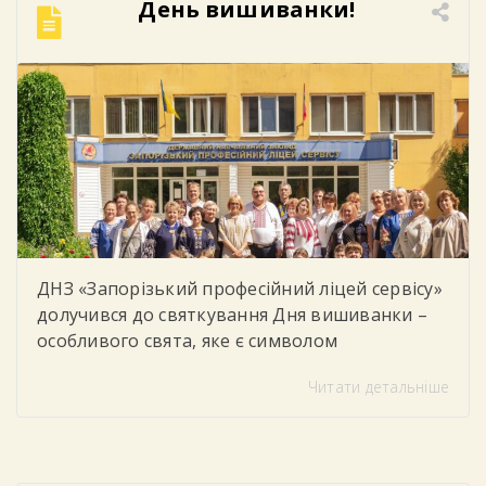
День вишиванки!
ДНЗ «Запорізький професійний ліцей сервісу»
долучився до святкування Дня вишиванки –
особливого свята, яке є символом
національної єдності, духовності, незламності
Читати детальніше
українського народу та любові до рідної
землі. У цей день студенти, викладачі та
працівники ліцею одягнули вишиванки,
демонструючи повагу до українських