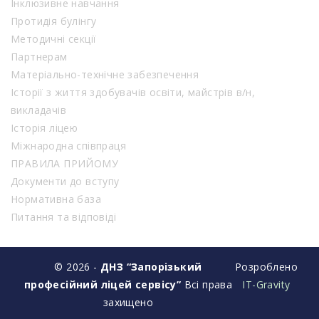
Інклюзивне навчання
Протидія булінгу
Методичні секції
Партнерам
Матеріально-технічне забезпечення
Історії з життя здобувачів освіти, майстрів в/н,
викладачів
Історія ліцею
Міжнародна співпраця
ПРАВИЛА ПРИЙОМУ
Документи до вступу
Нормативна база
Питання та відповіді
© 2026 -
ДНЗ “Запорізький
Розроблено
професійний ліцей сервісу”
Всі права
IT-Gravity
захищено