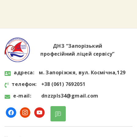
користування цифровими технологіями у
повсякденному житті та навчанні. Студенти
дізналися, як критично оцінювати
інформацію в інтернеті, розпізнавати фейки
та […]
ДНЗ “Запорізький
професійний ліцей сервісу”
aдресa:
м. Запоріжжя, вул. Космічна,129
телефон:
+38 (061) 7692051
e-mail:
dnzzpls34@gmail.com
facebook
instagram
youtube