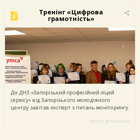
мистецтва, сучасними методиками
фарбування волосся, особливостями підбору
Тренінг «Цифрова
кольору та професійними секретами
грамотність»
колористики. Студенти мали можливість не
лише отримати нові теоретичні […]
До ДНЗ «Запорізький професійний ліцей
сервісу» від Запорізького молодіжного
центру завітав експерт з питань моніторингу
та соціального партнерства, який провів для
Читати детальніше
студентів тренінг «Цифрова грамотність»
Під час заходу учасники говорили про
важливість впевненого та безпечного