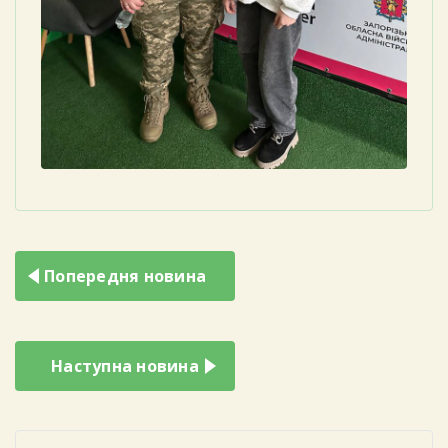
Навігація
Попередня новина
записів
Наступна новина