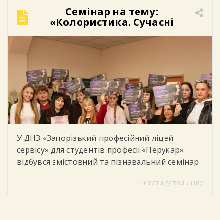
традицій, культури та історії. Яскраві
Семінар на тему:
орнаменти, різноманіття кольорів та
«Колористика. Сучасні
унікальні візерунки створили в закладі […]
техніки фарбування».
У ДНЗ «Запорізький професійний ліцей
сервісу» для студентів професії «Перукар»
відбувся змістовний та пізнавальний семінар
від компанії «Варіант» на тему: «Колористика.
Читати детальніше
Сучасні техніки фарбування». Під час семінару
учасники ознайомилися з актуальними
тенденціями у сфері перукарського