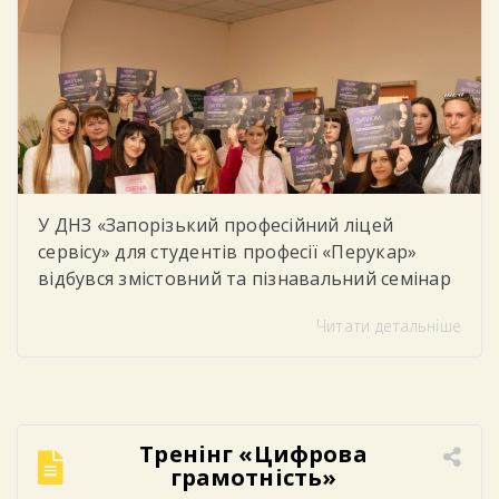
У ДНЗ «Запорізький професійний ліцей
сервісу» для студентів професії «Перукар»
відбувся змістовний та пізнавальний семінар
від компанії «Варіант» на тему: «Колористика.
Читати детальніше
Сучасні техніки фарбування». Під час семінару
учасники ознайомилися з актуальними
тенденціями у сфері перукарського
мистецтва, сучасними методиками
фарбування волосся, особливостями підбору
Тренінг «Цифрова
кольору та професійними секретами
грамотність»
колористики. Студенти мали можливість не