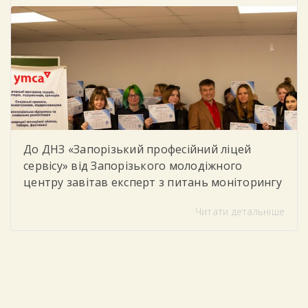
лише отримати нові теоретичні […]
До ДНЗ «Запорізький професійний ліцей
сервісу» від Запорізького молодіжного
центру завітав експерт з питань моніторингу
та соціального партнерства, який провів для
Читати детальніше
студентів тренінг «Цифрова грамотність»
Під час заходу учасники говорили про
важливість впевненого та безпечного
користування цифровими технологіями у
повсякденному житті та навчанні. Студенти
дізналися, як критично оцінювати