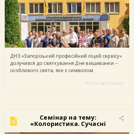
ДНЗ «Запорізький професійний ліцей сервісу»
долучився до святкування Дня вишиванки –
особливого свята, яке є символом
національної єдності, духовності, незламності
Читати детальніше
українського народу та любові до рідної
землі. У цей день студенти, викладачі та
працівники ліцею одягнули вишиванки,
демонструючи повагу до українських
традицій, культури та історії. Яскраві
Семінар на тему:
орнаменти, різноманіття кольорів та
«Колористика. Сучасні
унікальні візерунки створили в закладі […]
техніки фарбування».