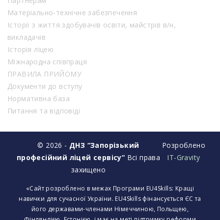
Партнерам
Матеріально-технічне забезпечення
Історії з життя здобувачів освіти, майстрів в/н,
викладачів
Історія ліцею
Міжнародна співпраця
ПРАВИЛА ПРИЙОМУ
Документи до вступу
Нормативна база
Питання та відповіді
© 2026 -
ДНЗ “Запорізький
Розроблено
професійний ліцей сервісу”
Всі права
IT-Gravity
захищено
«Сайт розроблено в межах Програми EU4Skills: Кращі
навички для сучасної України. EU4Skills фінансується ЄС та
його державами-членами Німеччиною, Польщею,
Фінляндією, Естонією, і має на меті підтримку реформи