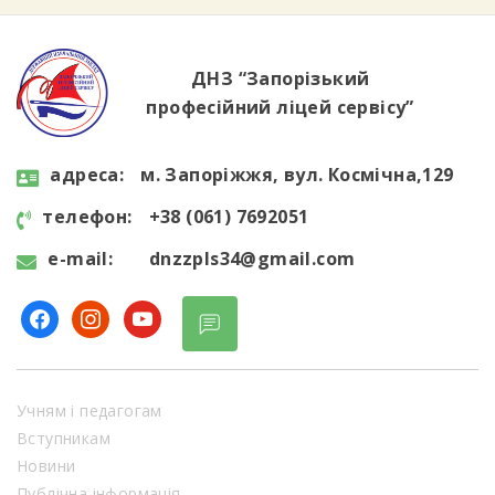
інформацію в інтернеті, розпізнавати фейки
та […]
ДНЗ “Запорізький
професійний ліцей сервісу”
aдресa:
м. Запоріжжя, вул. Космічна,129
телефон:
+38 (061) 7692051
e-mail:
dnzzpls34@gmail.com
facebook
instagram
youtube
Учням і педагогам
Вступникам
Новини
Публічна інформація