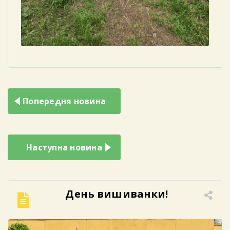
Навігація
Попередня новина
записів
Наступна новина
День вишиванки!