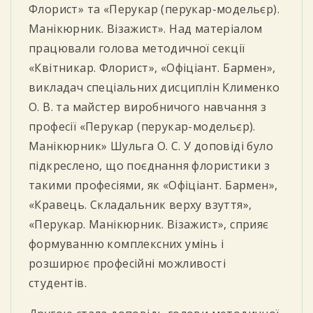
Флорист» та «Перукар (перукар-модельєр).
Манікюрник. Візажист». Над матеріалом
працювали голова методичної секції
«Квітникар. Флорист», «Офіціант. Бармен»,
викладач спеціальних дисциплін Клименко
О. В. та майстер виробничого навчання з
професії «Перукар (перукар-модельєр).
Манікюрник» Шульга О. С. У доповіді було
підкреслено, що поєднання флористики з
такими професіями, як «Офіціант. Бармен»,
«Кравець. Складальник верху взуття»,
«Перукар. Манікюрник. Візажист», сприяє
формуванню комплексних умінь і
розширює професійні можливості
студентів.