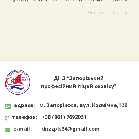
та соціального партнерства, який провів для
Читати детальніше
студентів тренінг «Цифрова грамотність»
Під час заходу учасники говорили про
важливість впевненого та безпечного
користування цифровими технологіями у
повсякденному житті та навчанні. Студенти
дізналися, як критично оцінювати
інформацію в інтернеті, розпізнавати фейки
та […]
ДНЗ “Запорізький
професійний ліцей сервісу”
aдресa:
м. Запоріжжя, вул. Космічна,129
телефон:
+38 (061) 7692051
e-mail:
dnzzpls34@gmail.com