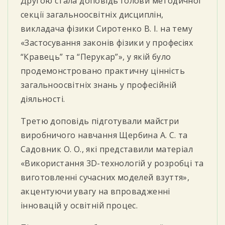
Другою стала доповідь голови методичної
секції загальноосвітніх дисциплін,
викладача фізики Сиротенко В. І. на тему
«Застосування законів фізики у професіях
“Кравець” та “Перукар”», у якій було
продемонстровано практичну цінність
загальноосвітніх знань у професійній
діяльності.
Третю доповідь підготували майстри
виробничого навчання Щербина А. С. та
Садовник О. О., які представили матеріал
«Використання 3D-технологій у розробці та
виготовленні сучасних моделей взуття»,
акцентуючи увагу на впровадженні
інновацій у освітній процес.