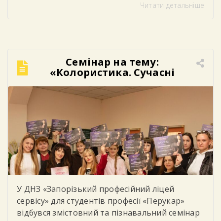
Читати детальніше
українського народу та любові до рідної
землі. У цей день студенти, викладачі та
працівники ліцею одягнули вишиванки,
демонструючи повагу до українських
традицій, культури та історії. Яскраві
Семінар на тему:
орнаменти, різноманіття кольорів та
«Колористика. Сучасні
унікальні візерунки створили в закладі […]
техніки фарбування».
У ДНЗ «Запорізький професійний ліцей
сервісу» для студентів професії «Перукар»
відбувся змістовний та пізнавальний семінар