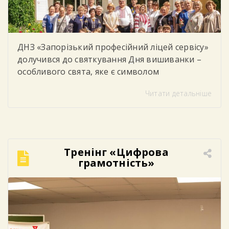
ДНЗ «Запорізький професійний ліцей сервісу»
долучився до святкування Дня вишиванки –
особливого свята, яке є символом
національної єдності, духовності, незламності
Читати детальніше
українського народу та любові до рідної
землі. У цей день студенти, викладачі та
працівники ліцею одягнули вишиванки,
демонструючи повагу до українських
традицій, культури та історії. Яскраві
Тренінг «Цифрова
орнаменти, різноманіття кольорів та
грамотність»
унікальні візерунки створили в закладі […]