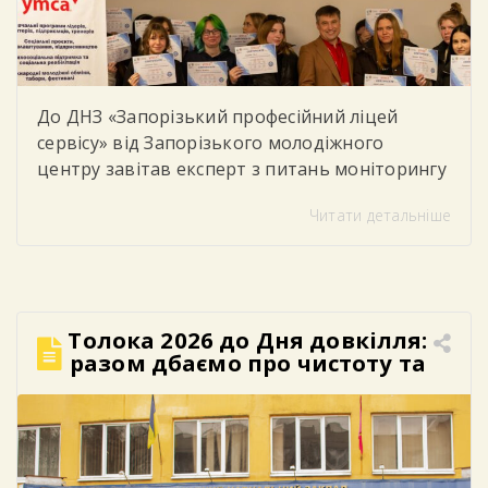
До ДНЗ «Запорізький професійний ліцей
сервісу» від Запорізького молодіжного
центру завітав експерт з питань моніторингу
та соціального партнерства, який провів для
Читати детальніше
студентів тренінг «Цифрова грамотність»
Під час заходу учасники говорили про
важливість впевненого та безпечного
користування цифровими технологіями у
повсякденному житті та навчанні. Студенти
Толока 2026 до Дня довкілля:
дізналися, як критично оцінювати
разом дбаємо про чистоту та
інформацію в інтернеті, розпізнавати фейки
майбутнє!
та […]