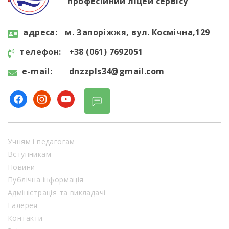
професійний ліцей сервісу”
aдресa:
м. Запоріжжя, вул. Космічна,129
телефон:
+38 (061) 7692051
e-mail:
dnzzpls34@gmail.com
facebook
instagram
youtube
Учням і педагогам
Вступникам
Новини
Публічна інформація
Адміністрація та викладачі
Галерея
Контакти