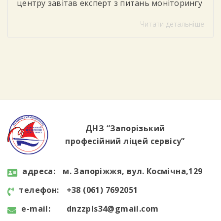
центру завітав експерт з питань моніторингу
та соціального партнерства, який провів для
Читати детальніше
студентів тренінг «Цифрова грамотність»
Під час заходу учасники говорили про
важливість впевненого та безпечного
користування цифровими технологіями у
повсякденному житті та навчанні. Студенти
дізналися, як критично оцінювати
інформацію в інтернеті, розпізнавати фейки
та […]
ДНЗ “Запорізький
професійний ліцей сервісу”
aдресa:
м. Запоріжжя, вул. Космічна,129
телефон:
+38 (061) 7692051
e-mail:
dnzzpls34@gmail.com