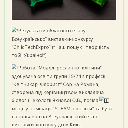
Результати обласного етапу
Всеукраїнської виставки-конкурсу
“ChildTechExpro” (“Наш пошук і творчість
тобі, Україно!”):
Робота “Моделі рослинної клітини”
здобувача освіти групи 15/24 з професії
“Квітникар. Флорист” Соріна Романа,
створена під керівництвом викладача
біології і екології Яхнової О.В., посіла
місце у номінації “STEAM-проєкти” та була
направлена на Всеукраїнський етап
виставки-конкурсу до м.Київ.