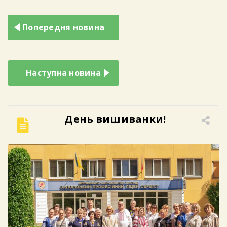
Навігація
Попередня новина
записів
Наступна новина
День вишиванки!