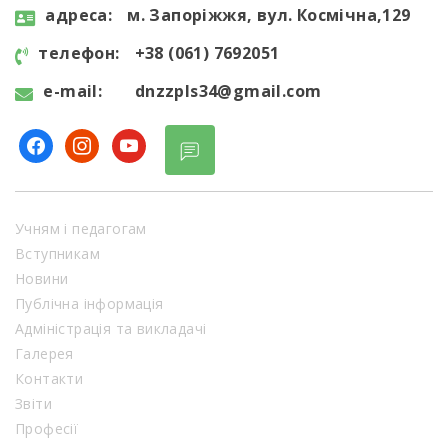
aдресa:
м. Запоріжжя, вул. Космічна,129
телефон:
+38 (061) 7692051
e-mail:
dnzzpls34@gmail.com
facebook
instagram
youtube
Учням і педагогам
Вступникам
Новини
Публічна інформація
Адміністрація та викладачі
Галерея
Контакти
Звіти
Професії