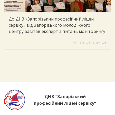
До ДНЗ «Запорізький професійний ліцей
сервісу» від Запорізького молодіжного
центру завітав експерт з питань моніторингу
та соціального партнерства, який провів для
Читати детальніше
студентів тренінг «Цифрова грамотність»
Під час заходу учасники говорили про
важливість впевненого та безпечного
користування цифровими технологіями у
повсякденному житті та навчанні. Студенти
дізналися, як критично оцінювати
інформацію в інтернеті, розпізнавати фейки
та […]
ДНЗ “Запорізький
професійний ліцей сервісу”