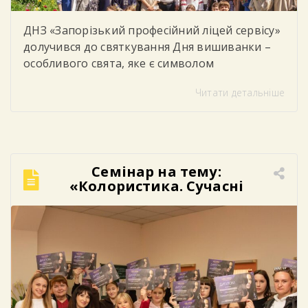
ДНЗ «Запорізький професійний ліцей сервісу»
долучився до святкування Дня вишиванки –
особливого свята, яке є символом
національної єдності, духовності, незламності
Читати детальніше
українського народу та любові до рідної
землі. У цей день студенти, викладачі та
працівники ліцею одягнули вишиванки,
демонструючи повагу до українських
традицій, культури та історії. Яскраві
Семінар на тему:
орнаменти, різноманіття кольорів та
«Колористика. Сучасні
унікальні візерунки створили в закладі […]
техніки фарбування».