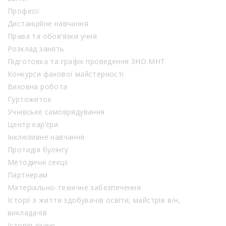
Професії
Дистанційне навчання
Права та обов’язки учня
Розклад занять
Підготовка та графік проведення ЗНО МНТ
Конкурси фахової майстерності
Виховна робота
Гуртожиток
Учнівське самоврядування
Центр кар’єри
Інклюзивне навчання
Протидія булінгу
Методичні секції
Партнерам
Матеріально-технічне забезпечення
Історії з життя здобувачів освіти, майстрів в/н,
викладачів
Історія ліцею