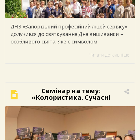
ДНЗ «Запорізький професійний ліцей сервісу»
долучився до святкування Дня вишиванки –
особливого свята, яке є символом
національної єдності, духовності, незламності
Читати детальніше
українського народу та любові до рідної
землі. У цей день студенти, викладачі та
працівники ліцею одягнули вишиванки,
демонструючи повагу до українських
традицій, культури та історії. Яскраві
Семінар на тему:
орнаменти, різноманіття кольорів та
«Колористика. Сучасні
унікальні візерунки створили в закладі […]
техніки фарбування».