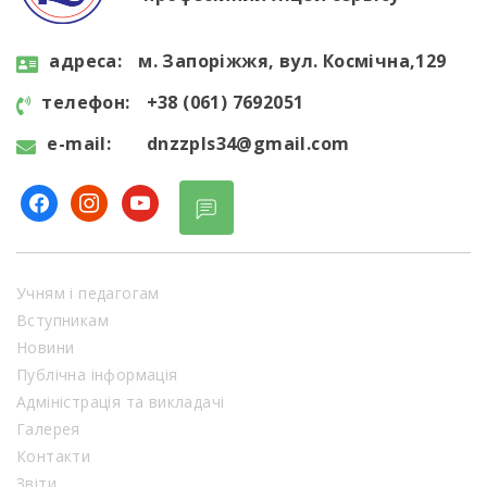
aдресa:
м. Запоріжжя, вул. Космічна,129
телефон:
+38 (061) 7692051
e-mail:
dnzzpls34@gmail.com
facebook
instagram
youtube
Учням і педагогам
Вступникам
Новини
Публічна інформація
Адміністрація та викладачі
Галерея
Контакти
Звіти