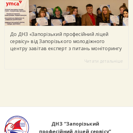
До ДНЗ «Запорізький професійний ліцей
сервісу» від Запорізького молодіжного
центру завітав експерт з питань моніторингу
та соціального партнерства, який провів для
Читати детальніше
студентів тренінг «Цифрова грамотність»
Під час заходу учасники говорили про
важливість впевненого та безпечного
користування цифровими технологіями у
повсякденному житті та навчанні. Студенти
дізналися, як критично оцінювати
інформацію в інтернеті, розпізнавати фейки
та […]
ДНЗ “Запорізький
професійний ліцей сервісу”