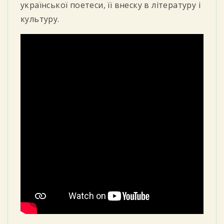
української поетеси, її внеску в літературу і
культуру.