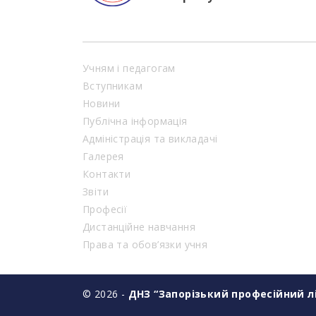
Учням і педагогам
Вступникам
Новини
Публічна інформація
Адміністрація та викладачі
Галерея
Контакти
Звіти
Професії
Дистанційне навчання
Права та обов’язки учня
© 2026 -
ДНЗ “Запорізький професійний лі