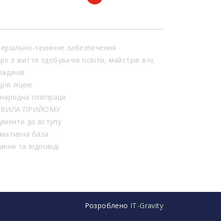
еріально-технічне забезпечення
орії з життя здобувачів освіти, майстрів в/н,
ладачів
орія ліцею
народна співпраця
АВИЛА ПРИЙОМУ
ументи до вступу
мативна база
ання та відповіді
Розроблено
IT-Gravity