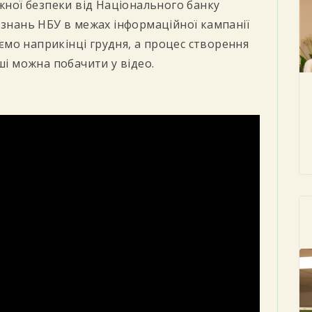
іжної безпеки від Національного банку
 знань НБУ в межах інформаційної кампанії
мо наприкінці грудня, а процес створення
ші можна побачити у відео.