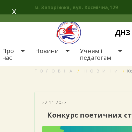
Skip
м. Запоріжжя, вул. Космічна,129
x
to
content
ДНЗ 
Про
Новини
Учням і
нас
педагогам
ГОЛОВНА
НОВИНИ
К
22.11.2023
Конкурс поетичних ст