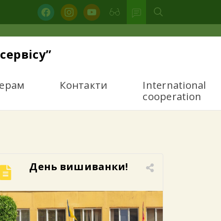
facebook
instagram
youtube
сервісу”
ерам
Контакти
International
cooperation
День вишиванки!