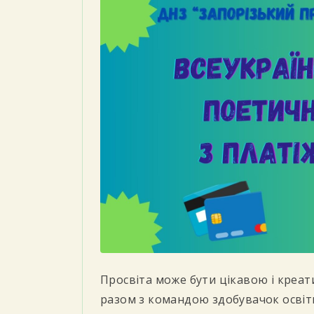
Просвіта може бути цікавою і креа
разом з командою здобувачок освіти 