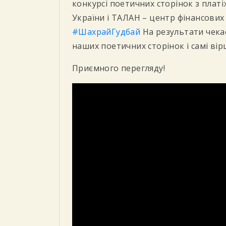
конкурсі поетичних сторінок з плат
України і ТАЛАН – центр фінансових
#ШахрайГудбай
На результати чекає
наших поетичних сторінок і самі вір
Приємного перегляду!