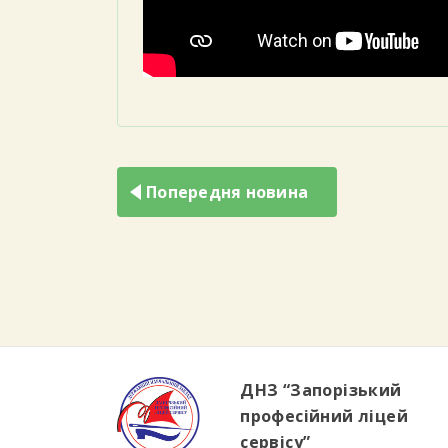
Навігація
записів
Попередня новина
ДНЗ “Запорізький
професійний ліцей
сервісу”