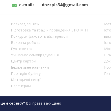
e-mail:
dnzzpls34@gmail.com
Розклад занять
Мат
Підготовка та графік проведення ЗНО МНТ
Іст
Конкурси фахової майстерності
вик
Виховна робота
Іст
Гуртожиток
Між
Учнівське самоврядування
ПР
Центр кар’єри
Док
Інклюзивне навчання
Нор
Протидія булінгу
Пит
Методичні секції
Партнерам
цей сервісу”
Всі права захищено