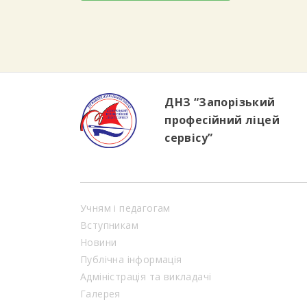
ДНЗ “Запорізький
професійний ліцей
сервісу”
Учням і педагогам
Вступникам
Новини
Публічна інформація
Адміністрація та викладачі
Галерея