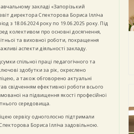
навчальному закладі «Запорізький
 звіт директора Спекторова Бориса Ілліча
д з 18.06.2024 року по 19.06.2025 року. Під
ред колективом про основні досягнення,
вітньої та виховної роботи, покращення
важливі аспекти діяльності закладу.
дсумки спільної праці педагогічного та
лючові здобутки за рік, окреслено
іцею, а також обговорено актуальні
став свідченням ефективної роботи всього
ямованої на підвищення якості професійної
ітнього середовища.
ліцею сервісу одноголосно підтримали
Спекторова Бориса Ілліча задовільною.