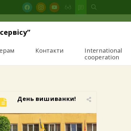
facebook
instagram
youtube
сервісу”
ерам
Контакти
International
cooperation
День вишиванки!