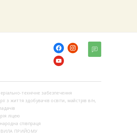
facebook
instagram
youtube
еріально-технічне забезпечення
орії з життя здобувачів освіти, майстрів в/н,
ладачів
орія ліцею
народна співпраця
АВИЛА ПРИЙОМУ