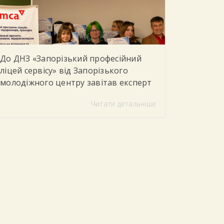
теоретичні […]
До ДНЗ «Запорізький професійний
ліцей сервісу» від Запорізького
молодіжного центру завітав експерт
з питань моніторингу та соціального
Читати детальніше
партнерства, який провів для
студентів тренінг «Цифрова
грамотність»
Під час заходу
учасники говорили про важливість
впевненого та безпечного
користування цифровими
технологіями у повсякденному житті
та навчанні. Студенти дізналися, як
критично оцінювати інформацію в
інтернеті, розпізнавати фейки та […]