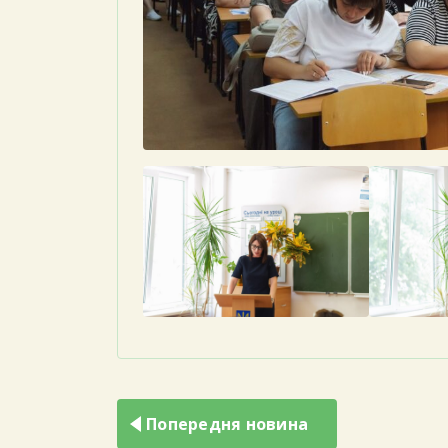
Навігація
записів
Попередня новина