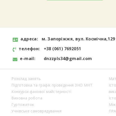
aдресa:
м. Запоріжжя, вул. Космічна,129
телефон:
+38 (061) 7692051
e-mail:
dnzzpls34@gmail.com
Розклад занять
Мат
Підготовка та графік проведення ЗНО МНТ
Іст
Конкурси фахової майстерності
вик
Виховна робота
Іст
Гуртожиток
Між
Учнівське самоврядування
ПР