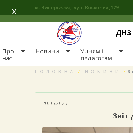
Skip
м. Запоріжжя, вул. Космічна,129
x
to
content
ДНЗ 
Про
Новини
Учням і
нас
педагогам
ГОЛОВНА
НОВИНИ
Зв
20.06.2025
Звіт 