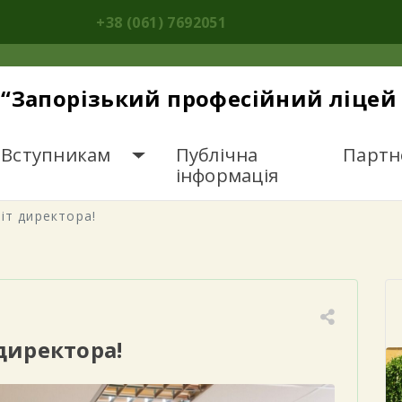
+38 (061) 7692051
“Запорізький професійний ліцей 
Вступникам
Публічна
Партн
інформація
іт директора!
директора!