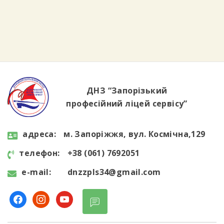
важливість впевненого та безпечного
користування цифровими технологіями у
повсякденному житті та навчанні. Студенти
дізналися, як критично оцінювати
інформацію в інтернеті, розпізнавати фейки
та […]
ДНЗ “Запорізький
професійний ліцей сервісу”
aдресa:
м. Запоріжжя, вул. Космічна,129
телефон:
+38 (061) 7692051
e-mail:
dnzzpls34@gmail.com
facebook
instagram
youtube