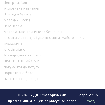
Центр кар’єри
Інклюзивне навчання
Протидія булінгу
Методичні секції
Партнерам
Матеріально-технічне забезпечення
Історії з життя здобувачів освіти, майстрів в/н,
викладачів
Історія ліцею
Міжнародна співпраця
ПРАВИЛА ПРИЙОМУ
Документи до вступу
Нормативна база
Питання та відповіді
© 2026 -
ДНЗ “Запорізький
Розроблено
професійний ліцей сервісу”
Всі права
IT-Gravity