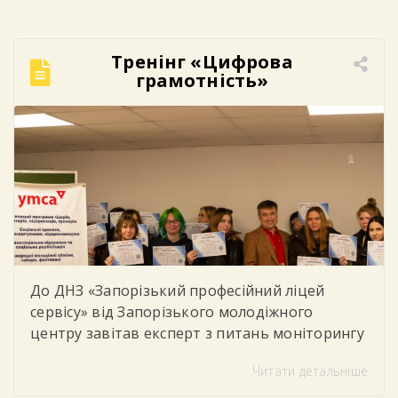
тенденціями у сфері перукарського
мистецтва, сучасними методиками
фарбування волосся, особливостями підбору
Тренінг «Цифрова
кольору та професійними секретами
грамотність»
колористики. Студенти мали можливість не
лише отримати нові теоретичні […]
До ДНЗ «Запорізький професійний ліцей
сервісу» від Запорізького молодіжного
центру завітав експерт з питань моніторингу
та соціального партнерства, який провів для
Читати детальніше
студентів тренінг «Цифрова грамотність»
Під час заходу учасники говорили про