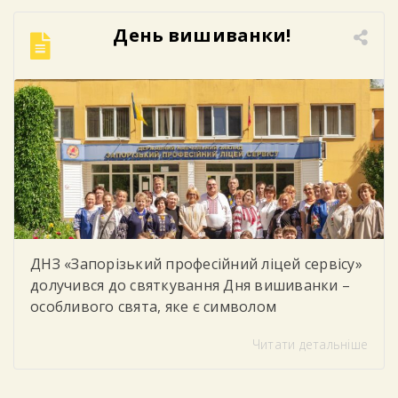
День вишиванки!
ДНЗ «Запорізький професійний ліцей сервісу»
долучився до святкування Дня вишиванки –
особливого свята, яке є символом
національної єдності, духовності, незламності
Читати детальніше
українського народу та любові до рідної
землі. У цей день студенти, викладачі та
працівники ліцею одягнули вишиванки,