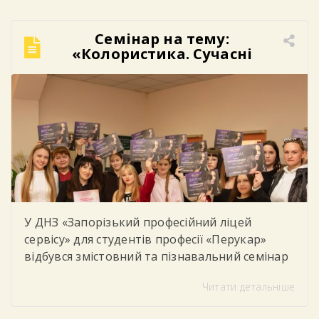
демонструючи повагу до українських
традицій, культури та історії. Яскраві
Семінар на тему:
орнаменти, різноманіття кольорів та
«Колористика. Сучасні
унікальні візерунки створили в закладі […]
техніки фарбування».
У ДНЗ «Запорізький професійний ліцей
сервісу» для студентів професії «Перукар»
відбувся змістовний та пізнавальний семінар
від компанії «Варіант» на тему: «Колористика.
Читати детальніше
Сучасні техніки фарбування». Під час семінару
учасники ознайомилися з актуальними