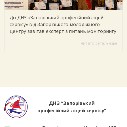
До ДНЗ «Запорізький професійний ліцей
сервісу» від Запорізького молодіжного
центру завітав експерт з питань моніторингу
та соціального партнерства, який провів для
Читати детальніше
студентів тренінг «Цифрова грамотність»
Під час заходу учасники говорили про
важливість впевненого та безпечного
користування цифровими технологіями у
повсякденному житті та навчанні. Студенти
дізналися, як критично оцінювати
інформацію в інтернеті, розпізнавати фейки
та […]
ДНЗ “Запорізький
професійний ліцей сервісу”