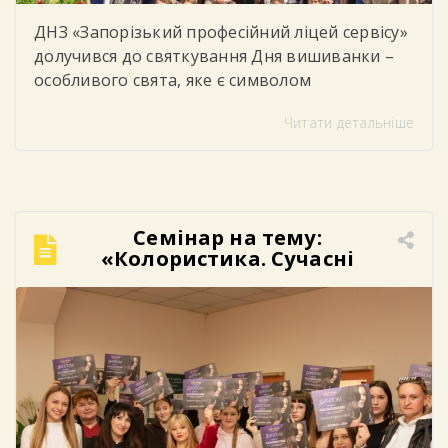
ДНЗ «Запорізький професійний ліцей сервісу»
долучився до святкування Дня вишиванки –
особливого свята, яке є символом
національної єдності, духовності, незламності
Читати детальніше
українського народу та любові до рідної
землі. У цей день студенти, викладачі та
працівники ліцею одягнули вишиванки,
демонструючи повагу до українських
традицій, культури та історії. Яскраві
Семінар на тему:
орнаменти, різноманіття кольорів та
«Колористика. Сучасні
унікальні візерунки створили в закладі […]
техніки фарбування».