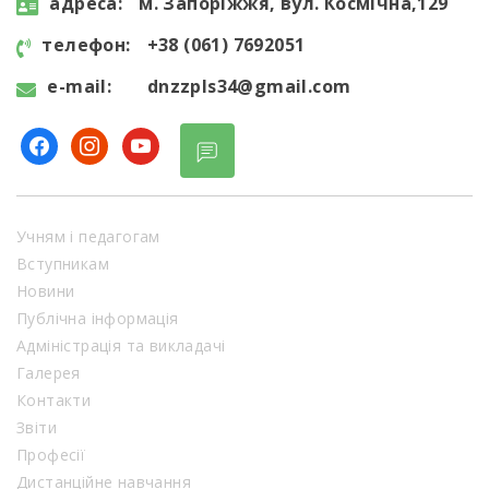
aдресa:
м. Запоріжжя, вул. Космічна,129
телефон:
+38 (061) 7692051
e-mail:
dnzzpls34@gmail.com
facebook
instagram
youtube
Учням і педагогам
Вступникам
Новини
Публічна інформація
Адміністрація та викладачі
Галерея
Контакти
Звіти
Професії
Дистанційне навчання