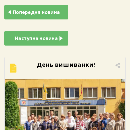
Навігація
Попередня новина
записів
Наступна новина
День вишиванки!