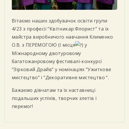
Вітаємо наших здобувачок освіти групи
4/23 з професії “Квітникар.Флорист” та їх
майстра виробничого навчання Клименко
О.В. з ПЕРЕМОГОЮ (І місця
) у
Міжнародному двотуровому
багатожанровому фестивалі-конкурсі
“Зірковий Драйв” у номінаціях “Ужиткове
мистецтво” і “Декоративне мистецтво “.
Бажаємо дівчатам та їх наставниці
подальших успіхів, творчих злетів і
перемог!