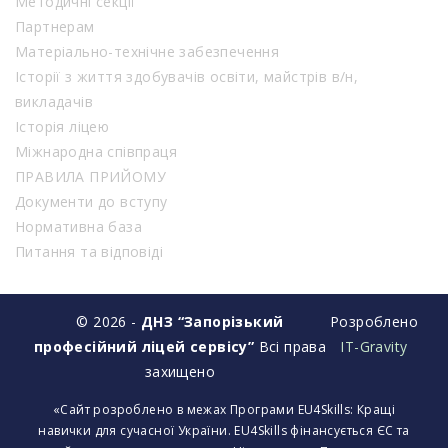
Методичні секції
Партнерам
Матеріально-технічне забезпечення
Історії з життя здобувачів освіти, майстрів в/н,
викладачів
Історія ліцею
Міжнародна співпраця
ПРАВИЛА ПРИЙОМУ
Документи до вступу
Нормативна база
Питання та відповіді
© 2026 -
ДНЗ “Запорізький
Розроблено
професійний ліцей сервісу”
Всі права
IT-Gravity
захищено
«Сайт розроблено в межах Програми EU4Skills: Кращі
навички для сучасної України. EU4Skills фінансується ЄС та