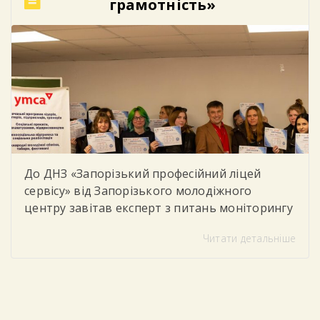
грамотність»
колористики. Студенти мали можливість не
лише отримати нові теоретичні […]
До ДНЗ «Запорізький професійний ліцей
сервісу» від Запорізького молодіжного
центру завітав експерт з питань моніторингу
та соціального партнерства, який провів для
Читати детальніше
студентів тренінг «Цифрова грамотність»
Під час заходу учасники говорили про
важливість впевненого та безпечного
користування цифровими технологіями у
повсякденному житті та навчанні. Студенти