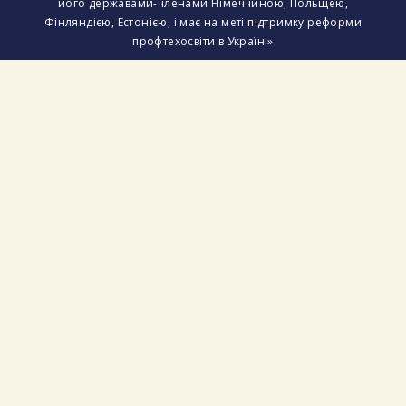
його державами-членами Німеччиною, Польщею,
Фінляндією, Естонією, і має на меті підтримку реформи
профтехосвіти в Україні»