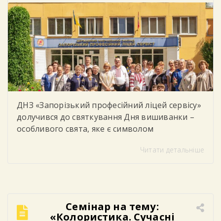
ДНЗ «Запорізький професійний ліцей сервісу»
долучився до святкування Дня вишиванки –
особливого свята, яке є символом
національної єдності, духовності, незламності
Читати детальніше
українського народу та любові до рідної
землі. У цей день студенти, викладачі та
працівники ліцею одягнули вишиванки,
демонструючи повагу до українських
традицій, культури та історії. Яскраві
Семінар на тему:
орнаменти, різноманіття кольорів та
«Колористика. Сучасні