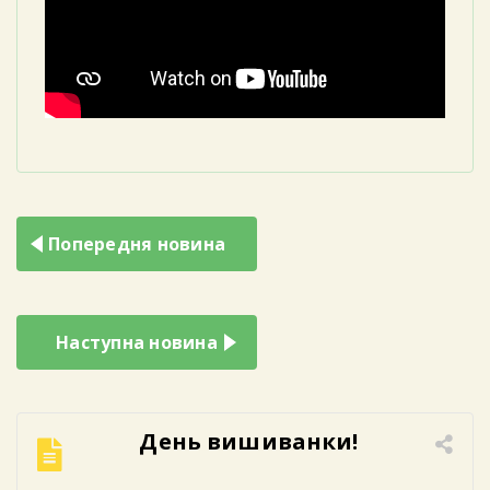
Навігація
Попередня новина
записів
Наступна новина
День вишиванки!