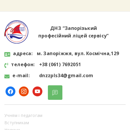
дізналися, як критично оцінювати
інформацію в інтернеті, розпізнавати фейки
та […]
ДНЗ “Запорізький
професійний ліцей сервісу”
aдресa:
м. Запоріжжя, вул. Космічна,129
телефон:
+38 (061) 7692051
e-mail:
dnzzpls34@gmail.com
facebook
instagram
youtube
Учням і педагогам
Вступникам
Новини