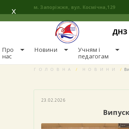
Skip
м. Запоріжжя, вул. Космічна,129
x
to
content
ДНЗ 
Про
Новини
Учням і
нас
педагогам
ГОЛОВНА
НОВИНИ
Ви
23.02.2026
Випуск