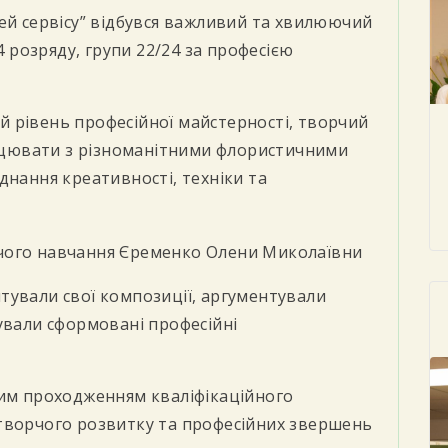
ей сервісу” відбувся важливий та хвилюючий
4 розряду, групи 22/24 за професією
 рівень професійної майстерності, творчий
рацювати з різноманітними флористичними
днання креативності, техніки та
чого навчання Єременко Олени Миколаївни
тували свої композиції, аргументували
ували сформовані професійні
ним проходженням кваліфікаційного
творчого розвитку та професійних звершень