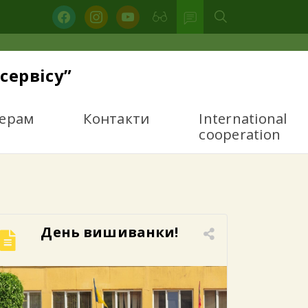
facebook
instagram
youtube
сервісу”
ерам
Контакти
International
cooperation
День вишиванки!