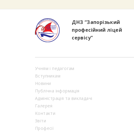
ДНЗ “Запорізький
професійний ліцей
сервісу”
Учням і педагогам
Вступникам
Новини
Публічна інформація
Адміністрація та викладачі
Галерея
Контакти
Звіти
Професії