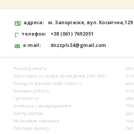
aдресa:
м. Запоріжжя, вул. Космічна,129
телефон:
+38 (061) 7692051
e-mail:
dnzzpls34@gmail.com
Розклад занять
Мат
Підготовка та графік проведення ЗНО МНТ
Іст
Конкурси фахової майстерності
вик
Виховна робота
Іст
Гуртожиток
Між
Учнівське самоврядування
ПР
Центр кар’єри
Док
Інклюзивне навчання
Нор
Протидія булінгу
Пит