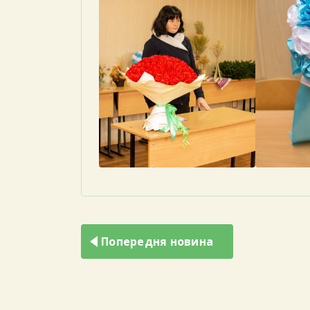
Навігація
записів
Попередня новина