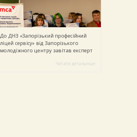
теоретичні […]
До ДНЗ «Запорізький професійний
ліцей сервісу» від Запорізького
молодіжного центру завітав експерт
з питань моніторингу та соціального
Читати детальніше
партнерства, який провів для
студентів тренінг «Цифрова
грамотність»
Під час заходу
учасники говорили про важливість
впевненого та безпечного
користування цифровими
технологіями у повсякденному житті
та навчанні. Студенти дізналися, як
критично оцінювати інформацію в
інтернеті, розпізнавати фейки та […]