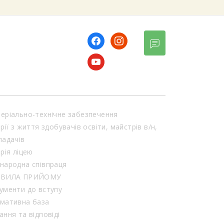
facebook
instagram
youtube
еріально-технічне забезпечення
орії з життя здобувачів освіти, майстрів в/н,
ладачів
орія ліцею
народна співпраця
АВИЛА ПРИЙОМУ
ументи до вступу
мативна база
ання та відповіді