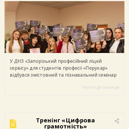
У ДНЗ «Запорізький професійний ліцей
сервісу» для студентів професії «Перукар»
відбувся змістовний та пізнавальний семінар
від компанії «Варіант» на тему: «Колористика.
Читати детальніше
Сучасні техніки фарбування». Під час семінару
учасники ознайомилися з актуальними
тенденціями у сфері перукарського
мистецтва, сучасними методиками
фарбування волосся, особливостями підбору
Тренінг «Цифрова
кольору та професійними секретами
грамотність»