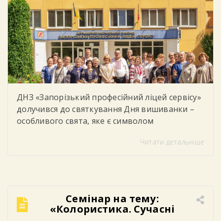
ДНЗ «Запорізький професійний ліцей сервісу»
долучився до святкування Дня вишиванки –
особливого свята, яке є символом
національної єдності, духовності, незламності
Читати детальніше
українського народу та любові до рідної
землі. У цей день студенти, викладачі та
працівники ліцею одягнули вишиванки,
демонструючи повагу до українських
традицій, культури та історії. Яскраві
Семінар на тему:
орнаменти, різноманіття кольорів та
«Колористика. Сучасні
унікальні візерунки створили в закладі […]
техніки фарбування».