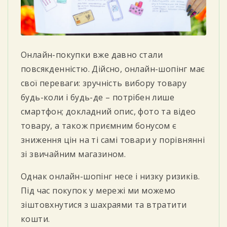
Онлайн-покупки вже давно стали
повсякденністю. Дійсно, онлайн-шопінг має
свої переваги: зручність вибору товару
будь-коли і будь-де – потрібен лише
смартфон; докладний опис, фото та відео
товару, а також приємним бонусом є
зниження цін на ті самi товари у порівнянні
зі звичайним магазином.
Однак онлайн-шопінг несе і низку ризиків.
Під час покупок у мережі ми можемо
зіштовхнутися з шахраями та втратити
кошти.