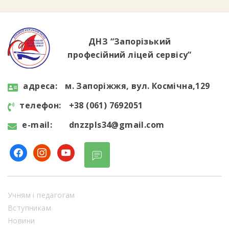
інформацію в інтернеті, розпізнавати фейки
та […]
ДНЗ “Запорізький
професійний ліцей сервісу”
aдресa:
м. Запоріжжя, вул. Космічна,129
телефон:
+38 (061) 7692051
e-mail:
dnzzpls34@gmail.com
facebook
instagram
youtube
Учням і педагогам
Вступникам
Новини