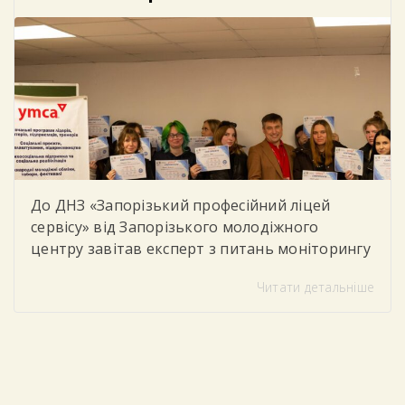
колористики. Студенти мали можливість не
лише отримати нові теоретичні […]
До ДНЗ «Запорізький професійний ліцей
сервісу» від Запорізького молодіжного
центру завітав експерт з питань моніторингу
та соціального партнерства, який провів для
Читати детальніше
студентів тренінг «Цифрова грамотність»
Під час заходу учасники говорили про
важливість впевненого та безпечного
користування цифровими технологіями у
повсякденному житті та навчанні. Студенти
дізналися, як критично оцінювати