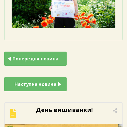
Навігація
Попередня новина
записів
Наступна новина
День вишиванки!