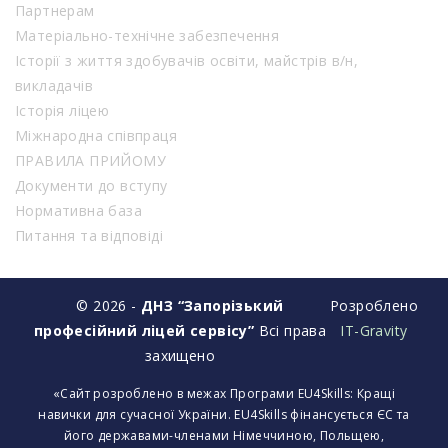
Партнерам
Матеріально-технічне забезпечення
Історії з життя здобувачів освіти, майстрів в/н,
викладачів
Історія ліцею
Міжнародна співпраця
ПРАВИЛА ПРИЙОМУ
Документи до вступу
Нормативна база
Питання та відповіді
© 2026 -
ДНЗ “Запорізький
Розроблено
професійний ліцей сервісу”
Всі права
IT-Gravity
захищено
«Сайт розроблено в межах Програми EU4Skills: Кращі
навички для сучасної України. EU4Skills фінансується ЄС та
його державами-членами Німеччиною, Польщею,