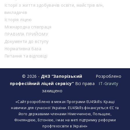
Історії з життя здобувачів освіти, майстрів в/н,
викладачів
Історія ліцею
Міжнародна співпраця
ПРАВИЛА ПРИЙОМУ
Документи до вступу
Нормативна база
Питання та відповіді
© 2026 -
ДНЗ “Запорізький
Розроблено
професійний ліцей сервісу”
Всі права
IT-Gravity
захищено
«Сайт розроблено в межах Програми EU4Skills: Кращі
навички для сучасної України. EU4Skills фінансується ЄС та
його державами-членами Німеччиною, Польщею,
Фінляндією, Естонією, і має на меті підтримку реформи
профтехосвіти в Україні»