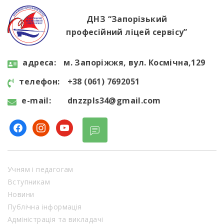
ДНЗ “Запорізький
професійний ліцей сервісу”
aдресa:
м. Запоріжжя, вул. Космічна,129
телефон:
+38 (061) 7692051
e-mail:
dnzzpls34@gmail.com
facebook
instagram
youtube
Учням і педагогам
Вступникам
Новини
Публічна інформація
Адміністрація та викладачі